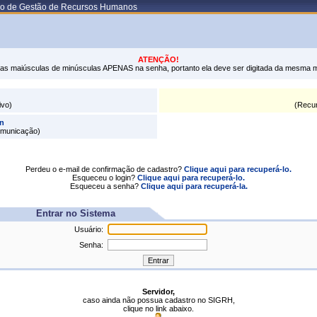
do de Gestão de Recursos Humanos
ATENÇÃO!
tras maiúsculas de minúsculas APENAS na senha, portanto ela deve ser digitada da mesma 
ivo)
(Recu
n
omunicação)
Perdeu o e-mail de confirmação de cadastro?
Clique aqui para recuperá-lo.
Esqueceu o login?
Clique aqui para recuperá-lo.
Esqueceu a senha?
Clique aqui para recuperá-la.
Entrar no Sistema
Usuário:
Senha:
Servidor,
caso ainda não possua cadastro no SIGRH,
clique no link abaixo.