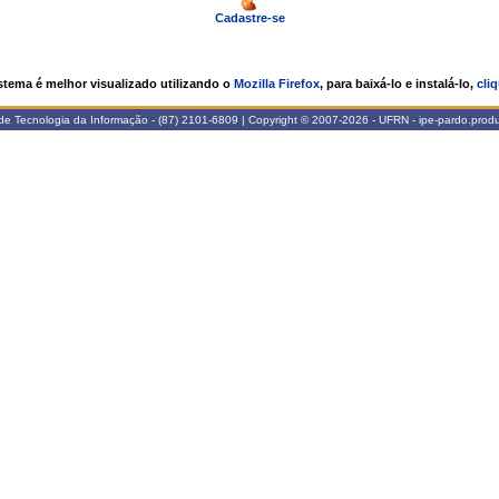
Cadastre-se
stema é melhor visualizado utilizando o
Mozilla Firefox
, para baixá-lo e instalá-lo,
cliq
de Tecnologia da Informação - (87) 2101-6809 | Copyright © 2007-2026 - UFRN - ipe-pardo.prod