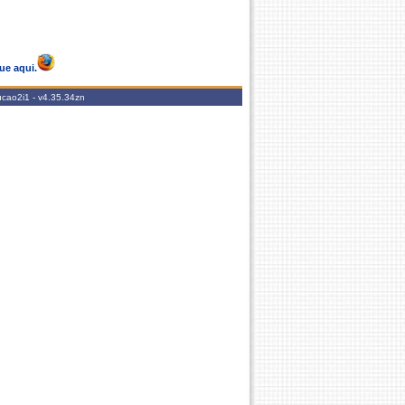
ue aqui.
ucao2i1 -
v4.35.34zn