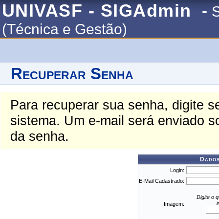
UNIVASF - SIGAdmin
-
S
(Técnica e Gestão)
Recuperar Senha
Para recuperar sua senha, digite s
sistema. Um e-mail será enviado s
da senha.
Dados
Login:
E-Mail Cadastrado:
Digite o 
Imagem: